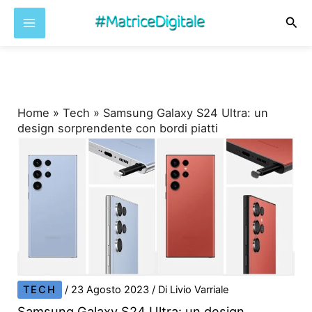
Cer
Vai
al
contenuto
Home
»
Tech
»
Samsung Galaxy S24 Ultra: un
design sorprendente con bordi piatti
TECH
/
23 Agosto 2023
/ Di
Livio Varriale
Samsung Galaxy S24 Ultra: un design