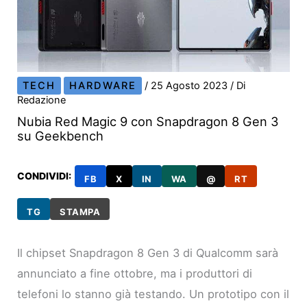
TECH
HARDWARE
/
25 Agosto 2023
/ Di
Redazione
Nubia Red Magic 9 con Snapdragon 8 Gen 3
su Geekbench
CONDIVIDI:
FB
X
IN
WA
@
RT
TG
STAMPA
Il chipset Snapdragon 8 Gen 3 di Qualcomm sarà
annunciato a fine ottobre, ma i produttori di
telefoni lo stanno già testando. Un prototipo con il