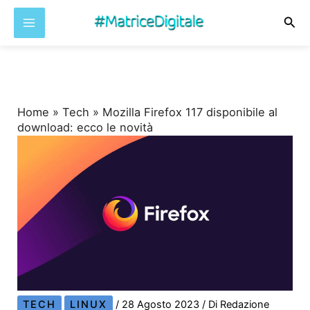
Cer
Vai
al
contenuto
Home
»
Tech
»
Mozilla Firefox 117 disponibile al
download: ecco le novità
TECH
LINUX
/
28 Agosto 2023
/ Di
Redazione