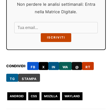
Non perdere le analisi settimanali: Entra
nella Matrice Digitale.
ISCRIVITI
CONDIVIDI:
FB
X
IN
WA
@
RT
TG
STAMPA
ANDROID
CSS
MOZILLA
WAYLAND