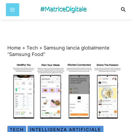
Cer
Vai
al
contenuto
Home
»
Tech
»
Samsung lancia globalmente
“Samsung Food”
TECH
INTELLIGENZA ARTIFICIALE