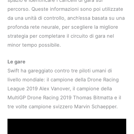
percorso. Queste informazioni sono poi utilizzate
da una unità di controllo, anch’essa basata su una
profonda rete neurale, per scegliere la migliore
strategia per completare il circuito di gara nel
minor tempo possibile.
Le gare
Swift ha gareggiato contro tre piloti umani di
livello mondiale: il campione della Drone Racing
League 2019 Alex Vanover, il campione della
MultiGP Drone Racing 2019 Thomas Bitmatta e il
tre volte campione svizzero Marvin Schaepper.