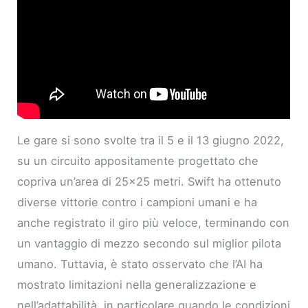
Le gare si sono svolte tra il 5 e il 13 giugno 2022,
su un circuito appositamente progettato che
copriva un’area di 25×25 metri. Swift ha ottenuto
diverse vittorie contro i campioni umani e ha
anche registrato il giro più veloce, terminando con
un vantaggio di mezzo secondo sul miglior pilota
umano. Tuttavia, è stato osservato che l’AI ha
mostrato limitazioni nella generalizzazione e
nell’adattabilità, in particolare quando le condizioni