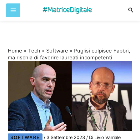
Cer
Vai
al
contenuto
Home
»
Tech
»
Software
»
Puglisi colpisce Fabbri,
ma rischia di favorire laureati incompetenti
SOFTWARE
/
3 Settembre 2023
/ Di
Livio Varriale