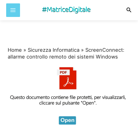
Cer
Vai
al
contenuto
Home
»
Sicurezza Informatica
»
ScreenConnect:
allarme controllo remoto dei sistemi Windows