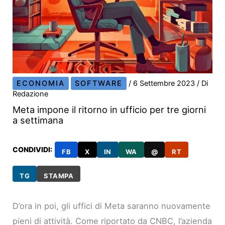
ECONOMIA
SOFTWARE
/
6 Settembre 2023
/ Di
Redazione
Meta impone il ritorno in ufficio per tre giorni
a settimana
CONDIVIDI:
FB
X
IN
WA
@
RT
TG
STAMPA
D’ora in poi, gli uffici di Meta saranno nuovamente
pieni di attività. Come riportato da CNBC, l’azienda