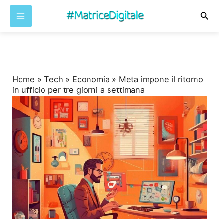
Cer
Vai
al
contenuto
Home
»
Tech
»
Economia
»
Meta impone il ritorno
in ufficio per tre giorni a settimana