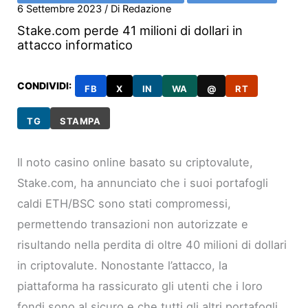
6 Settembre 2023
/ Di
Redazione
Stake.com perde 41 milioni di dollari in
attacco informatico
CONDIVIDI:
FB
X
IN
WA
@
RT
TG
STAMPA
Il noto casino online basato su criptovalute,
Stake.com, ha annunciato che i suoi portafogli
caldi ETH/BSC sono stati compromessi,
permettendo transazioni non autorizzate e
risultando nella perdita di oltre 40 milioni di dollari
in criptovalute. Nonostante l’attacco, la
piattaforma ha rassicurato gli utenti che i loro
fondi sono al sicuro e che tutti gli altri portafogli,