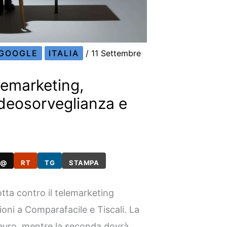
GOOGLE
ITALIA
/
11 Settembre
lemarketing,
videosorveglianza e
@
RT
TG
STAMPA
lotta contro il telemarketing
oni a Comparafacile e Tiscali. La
 euro, mentre la seconda dovrà