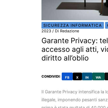
SICUREZZA INFORMATICA
2023
/ Di
Redazione
Garante Privacy: te
accesso agli atti, 
diritto all’oblio
CONDIVIDI:
FB
X
IN
WA
Il Garante Privacy intensifica la 
illegale, imponendo pesanti sanzi
prima è stata multata di 40.000