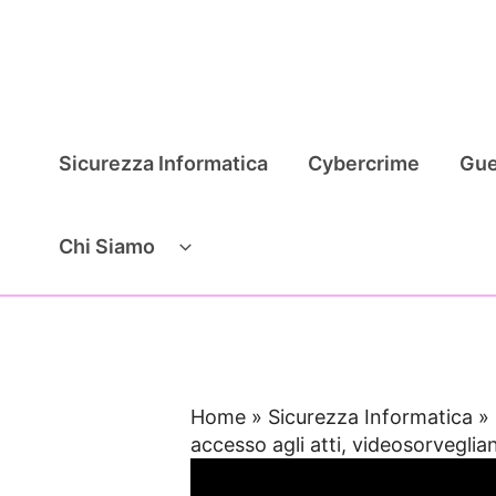
Vai
al
contenuto
Sicurezza Informatica
Cybercrime
Gue
Chi Siamo
Home
»
Sicurezza Informatica
»
accesso agli atti, videosorveglianz