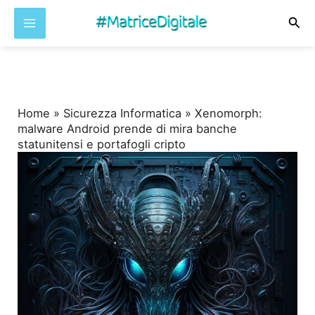
Cer
Vai
al
contenuto
Home
»
Sicurezza Informatica
»
Xenomorph:
malware Android prende di mira banche
statunitensi e portafogli cripto