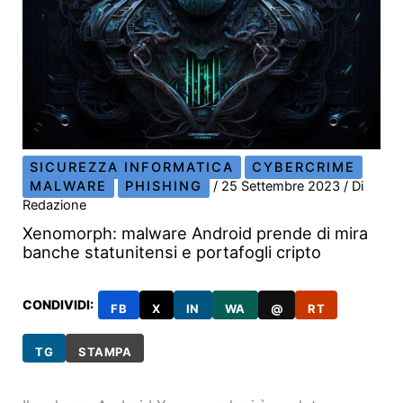
SICUREZZA INFORMATICA
CYBERCRIME
MALWARE
PHISHING
/
25 Settembre 2023
/ Di
Redazione
Xenomorph: malware Android prende di mira
banche statunitensi e portafogli cripto
CONDIVIDI:
FB
X
IN
WA
@
RT
TG
STAMPA