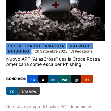
SICUREZZA INFORMATICA
MALWARE
PHISHING
/
26 Settembre 2023
/ Di
Redazione
Nuovo APT “AtlasCross” usa la Croce Rossa
Americana come esca per Phishing
CONDIVIDI:
FB
X
IN
WA
@
RT
TG
STAMPA
Un nuovo gruppo di hacker APT denominato