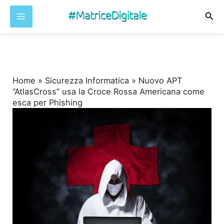
Cer
Vai
al
contenuto
Home
»
Sicurezza Informatica
»
Nuovo APT
“AtlasCross” usa la Croce Rossa Americana come
esca per Phishing