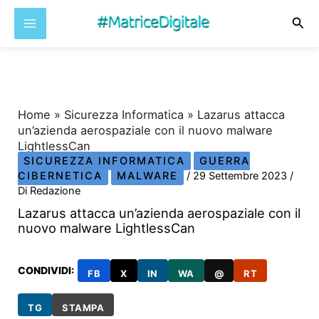
Cer
Vai
al
contenuto
Home
»
Sicurezza Informatica
»
Lazarus attacca
un’azienda aerospaziale con il nuovo malware
LightlessCan
SICUREZZA INFORMATICA
GUERRA
CIBERNETICA
MALWARE
/
29 Settembre 2023
/
Di
Redazione
Lazarus attacca un’azienda aerospaziale con il
nuovo malware LightlessCan
CONDIVIDI:
FB
X
IN
WA
@
RT
TG
STAMPA