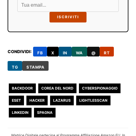
ISCRIVITI
CONDIVIDI:
FB
X
IN
WA
@
RT
TG
STAMPA
BACKDOOR
COREA DEL NORD
CYBERSPIONAGGIO
ESET
HACKER
LAZARUS
LIGHTLESSCAN
LINKEDIN
SPAGNA
Matrice Digitale partecipa al Programma Affiliazione Amazon EU. In