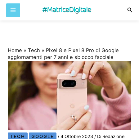
Cer
Vai
al
contenuto
Home
»
Tech
»
Pixel 8 e Pixel 8 Pro di Google
aggiornamenti per 7 anni e sblocco facciale
TECH
GOOGLE
/
4 Ottobre 2023
/ Di
Redazione