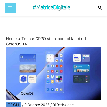
Cer
Vai
al
contenuto
Home
»
Tech
»
OPPO si prepara al lancio di
ColorOS 14
TECH
/
9 Ottobre 2023
/ Di
Redazione