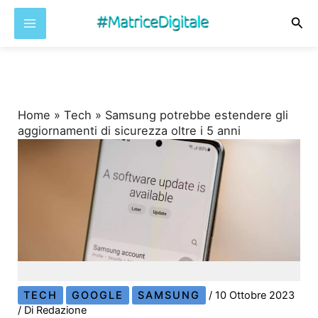
Cer
Vai
al
contenuto
Home
»
Tech
»
Samsung potrebbe estendere gli
aggiornamenti di sicurezza oltre i 5 anni
TECH
GOOGLE
SAMSUNG
/
10 Ottobre 2023
/ Di
Redazione