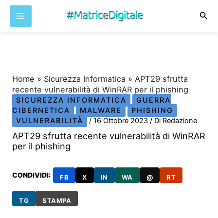
Cer
Vai
al
contenuto
Home
»
Sicurezza Informatica
»
APT29 sfrutta
recente vulnerabilità di WinRAR per il phishing
SICUREZZA INFORMATICA
GUERRA
CIBERNETICA
MALWARE
PHISHING
VULNERABILITÀ
/
16 Ottobre 2023
/ Di
Redazione
APT29 sfrutta recente vulnerabilità di WinRAR
per il phishing
CONDIVIDI:
FB
X
IN
WA
@
RT
TG
STAMPA