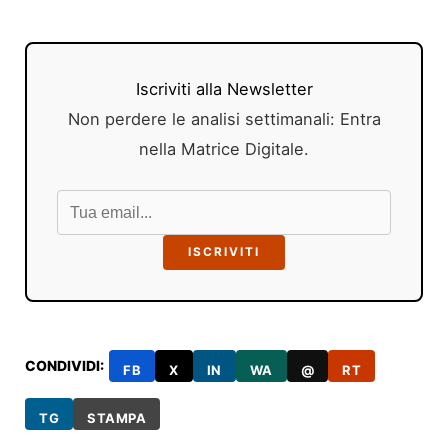
Iscriviti alla Newsletter
Non perdere le analisi settimanali: Entra
nella Matrice Digitale.
ISCRIVITI
CONDIVIDI:
FB
X
IN
WA
@
RT
TG
STAMPA