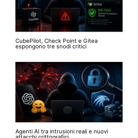
CubePilot, Check Point e Gitea
espongono tre snodi critici
Agenti AI tra intrusioni reali e nuovi
attacchi crittografici