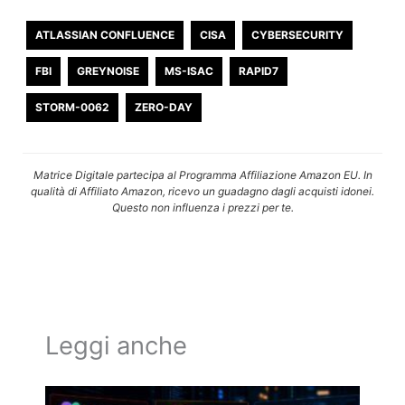
ATLASSIAN CONFLUENCE
CISA
CYBERSECURITY
FBI
GREYNOISE
MS-ISAC
RAPID7
STORM-0062
ZERO-DAY
Matrice Digitale partecipa al Programma Affiliazione Amazon EU. In
qualità di Affiliato Amazon, ricevo un guadagno dagli acquisti idonei.
Questo non influenza i prezzi per te.
Leggi anche