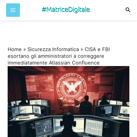
Cer
Vai
al
contenuto
Home
»
Sicurezza Informatica
»
CISA e FBI
esortano gli amministratori a correggere
immediatamente Atlassian Confluence