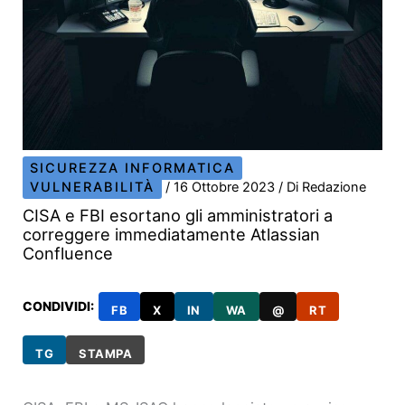
SICUREZZA INFORMATICA
VULNERABILITÀ
/
16 Ottobre 2023
/ Di
Redazione
CISA e FBI esortano gli amministratori a
correggere immediatamente Atlassian
Confluence
CONDIVIDI:
FB
X
IN
WA
@
RT
TG
STAMPA