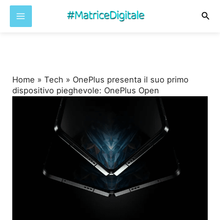
Cer
Vai
al
contenuto
Home
»
Tech
»
OnePlus presenta il suo primo
dispositivo pieghevole: OnePlus Open