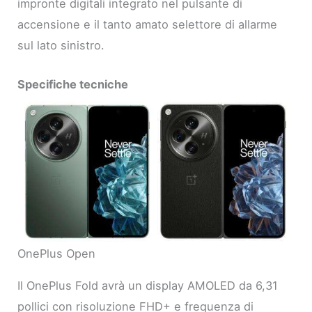
impronte digitali integrato nel pulsante di
accensione e il tanto amato selettore di allarme
sul lato sinistro.
Specifiche tecniche
OnePlus Open
Il OnePlus Fold avrà un display AMOLED da 6,31
pollici con risoluzione FHD+ e frequenza di