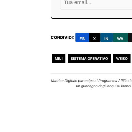
CONDIVIDI:
FB
X
IN
WA
MIUI
SISTEMA OPERATIVO
WEIBO
Matrice Digitale partecipa al Programma Affiliazi
un guadagno dagli acquisti idonei.