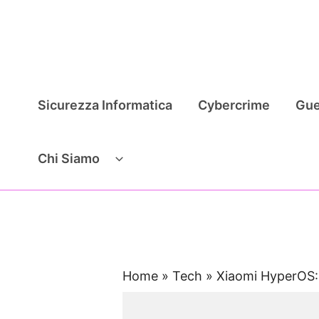
Vai
al
contenuto
Sicurezza Informatica
Cybercrime
Gue
Chi Siamo
Home
»
Tech
»
Xiaomi HyperOS: 