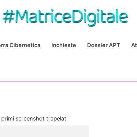
rra Cibernetica
Inchieste
Dossier APT
At
primi screenshot trapelati