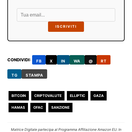
ISCRIVITI
CONDIVIDI:
FB
X
IN
WA
@
RT
TG
STAMPA
BITCOIN
CRIPTOVALUTE
ELLIPTIC
GAZA
HAMAS
OFAC
SANZIONE
Matrice Digitale partecipa al Programma Affiliazione Amazon EU. In