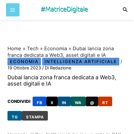
Cer
Vai
al
contenuto
Home
»
Tech
»
Economia
»
Dubai lancia zona
franca dedicata a Web3, asset digitali e IA
ECONOMIA
INTELLIGENZA ARTIFICIALE
/
19 Ottobre 2023
/ Di
Redazione
Dubai lancia zona franca dedicata a Web3,
asset digitali e IA
CONDIVIDI:
FB
X
IN
WA
@
RT
TG
STAMPA