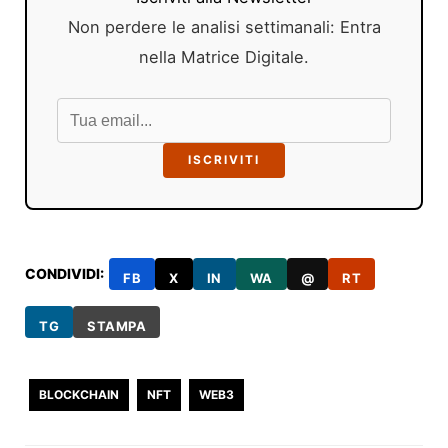
Non perdere le analisi settimanali: Entra
nella Matrice Digitale.
ISCRIVITI
CONDIVIDI:
FB
X
IN
WA
@
RT
TG
STAMPA
BLOCKCHAIN
NFT
WEB3