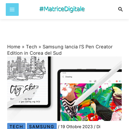
Cer
Vai
al
contenuto
Home
»
Tech
»
Samsung lancia l’S Pen Creator
Edition in Corea del Sud
TECH
SAMSUNG
/
19 Ottobre 2023
/ Di