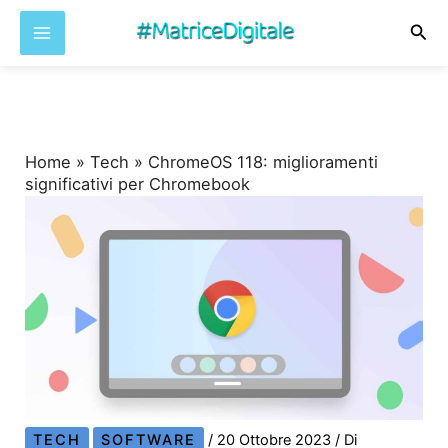
Cer
Vai
al
contenuto
Home
»
Tech
»
ChromeOS 118: miglioramenti
significativi per Chromebook
TECH
SOFTWARE
/
20 Ottobre 2023
/ Di