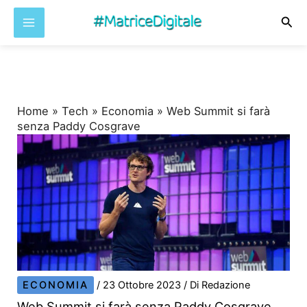
Cer
Vai
al
contenuto
Home
»
Tech
»
Economia
»
Web Summit si farà
senza Paddy Cosgrave
ECONOMIA
/
23 Ottobre 2023
/ Di
Redazione
Web Summit si farà senza Paddy Cosgrave