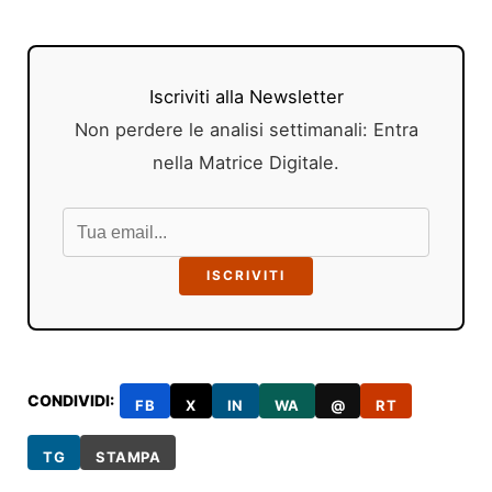
Iscriviti alla Newsletter
Non perdere le analisi settimanali: Entra
nella Matrice Digitale.
ISCRIVITI
CONDIVIDI:
FB
X
IN
WA
@
RT
TG
STAMPA