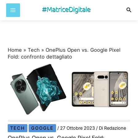
Cer
Vai
al
contenuto
Home
»
Tech
»
OnePlus Open vs. Google Pixel
Fold: confronto dettagliato
TECH
GOOGLE
/
27 Ottobre 2023
/ Di
Redazione
OnePlus Open vs. Google Pixel Fold: