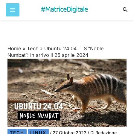
Cer
Vai
al
contenuto
Home
»
Tech
»
Ubuntu 24.04 LTS “Noble
Numbat”: in arrivo il 25 aprile 2024
TECH
LINUX
/
27 Ottobre 2023
/ Di
Redazione