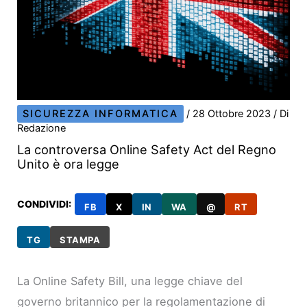
SICUREZZA INFORMATICA
/
28 Ottobre 2023
/ Di
Redazione
La controversa Online Safety Act del Regno
Unito è ora legge
CONDIVIDI:
FB
X
IN
WA
@
RT
TG
STAMPA
La Online Safety Bill, una legge chiave del
governo britannico per la regolamentazione di