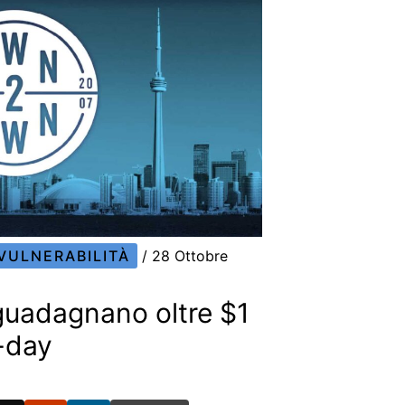
VULNERABILITÀ
/
28 Ottobre
uadagnano oltre $1
-day