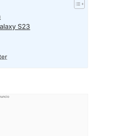
a
Galaxy S23
ter
nuncio