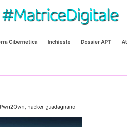
rra Cibernetica
Inchieste
Dossier APT
At
Pwn2Own, hacker guadagnano