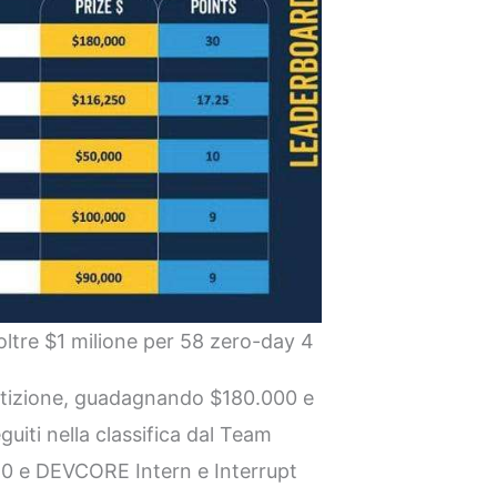
re $1 milione per 58 zero-day 4
petizione, guadagnando $180.000 e
uiti nella classifica dal Team
50 e DEVCORE Intern e Interrupt