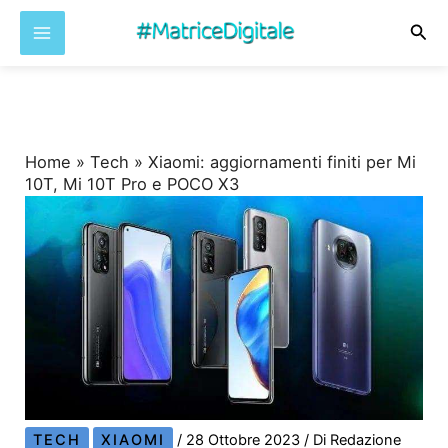
Cer
Vai
al
contenuto
Home
»
Tech
»
Xiaomi: aggiornamenti finiti per Mi
10T, Mi 10T Pro e POCO X3
TECH
XIAOMI
/
28 Ottobre 2023
/ Di
Redazione