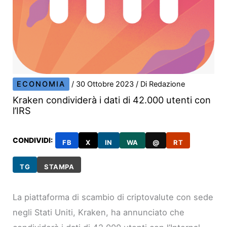
ECONOMIA
/
30 Ottobre 2023
/ Di
Redazione
Kraken condividerà i dati di 42.000 utenti con
l’IRS
CONDIVIDI:
FB
X
IN
WA
@
RT
TG
STAMPA
La piattaforma di scambio di criptovalute con sede
negli Stati Uniti, Kraken, ha annunciato che