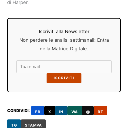
di Harper.
Iscriviti alla Newsletter
Non perdere le analisi settimanali: Entra
nella Matrice Digitale.
ISCRIVITI
CONDIVIDI:
FB
X
IN
WA
@
RT
TG
STAMPA