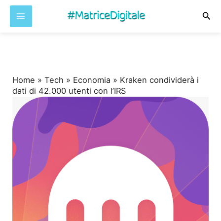
Cer
Vai
al
contenuto
Home
»
Tech
»
Economia
»
Kraken condividerà i
dati di 42.000 utenti con l’IRS