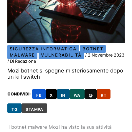
SICUREZZA INFORMATICA
BOTNET
MALWARE
VULNERABILITÀ
/
2 Novembre 2023
/ Di
Redazione
Mozi botnet si spegne misteriosamente dopo
un kill switch
CONDIVIDI:
FB
X
IN
WA
@
RT
TG
STAMPA
Il botnet malware Mozi ha visto la sua attività