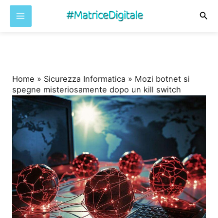
Cer
Vai
al
contenuto
Home
»
Sicurezza Informatica
»
Mozi botnet si
spegne misteriosamente dopo un kill switch