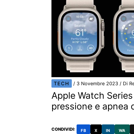
TECH
/
3 Novembre 2023
/ Di
R
Apple Watch Series
pressione e apnea 
CONDIVIDI:
FB
X
IN
WA