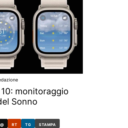
edazione
 10: monitoraggio
del Sonno
@
RT
TG
STAMPA