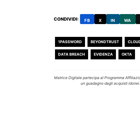
CONDIVIDI:
FB
X
IN
WA
1PASSWORD
BEYONDTRUST
CLOU
DATA BREACH
EVIDENZA
OKTA
Matrice Digitale partecipa al Programma Affiliazi
un guadagno dagli acquisti idonei.