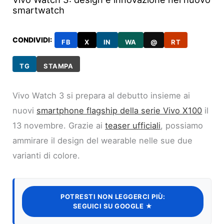
smartwatch
CONDIVIDI:
FB
X
IN
WA
@
RT
TG
STAMPA
Vivo Watch 3 si prepara al debutto insieme ai
nuovi
smartphone flagship della serie Vivo X100
il
13 novembre. Grazie ai
teaser ufficiali
, possiamo
ammirare il design del wearable nelle sue due
varianti di colore.
POTRESTI NON LEGGERCI PIÙ:
SEGUICI SU GOOGLE ★