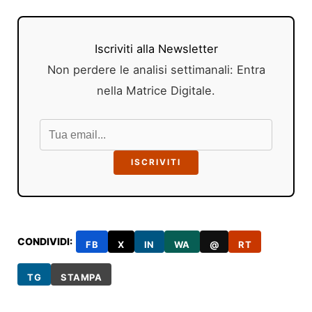
Iscriviti alla Newsletter
Non perdere le analisi settimanali: Entra
nella Matrice Digitale.
ISCRIVITI
CONDIVIDI:
FB
X
IN
WA
@
RT
TG
STAMPA