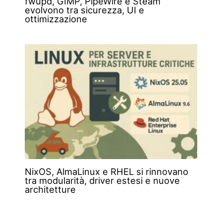
fwupd, GIMP, PipeWire e Steam
evolvono tra sicurezza, UI e
ottimizzazione
NixOS, AlmaLinux e RHEL si rinnovano
tra modularità, driver estesi e nuove
architetture