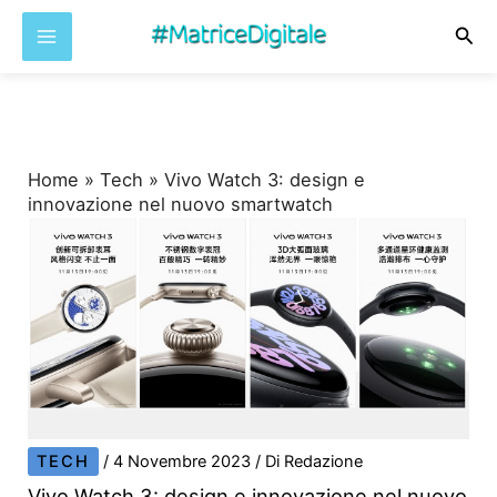
Cer
Vai
al
contenuto
Home
»
Tech
»
Vivo Watch 3: design e
innovazione nel nuovo smartwatch
TECH
/
4 Novembre 2023
/ Di
Redazione
Vivo Watch 3: design e innovazione nel nuovo