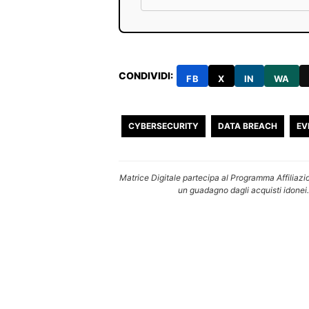
CONDIVIDI:
FB
X
IN
WA
CYBERSECURITY
DATA BREACH
EV
Matrice Digitale partecipa al Programma Affiliazi
un guadagno dagli acquisti idonei.