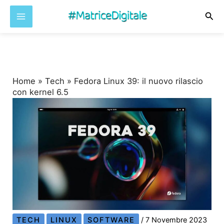
Cer
Vai
al
contenuto
Home
»
Tech
»
Fedora Linux 39: il nuovo rilascio
con kernel 6.5
TECH
LINUX
SOFTWARE
/
7 Novembre 2023