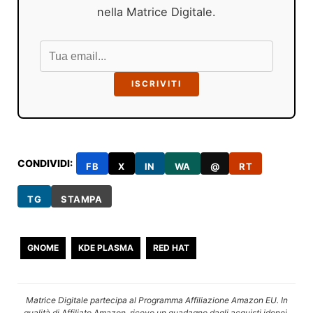
nella Matrice Digitale.
ISCRIVITI
CONDIVIDI:
FB
X
IN
WA
@
RT
TG
STAMPA
GNOME
KDE PLASMA
RED HAT
Matrice Digitale partecipa al Programma Affiliazione Amazon EU. In
qualità di Affiliato Amazon, ricevo un guadagno dagli acquisti idonei.