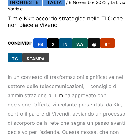
INCHIESTE
ITALIA
/
8 Novembre 2023
/ Di
Livio
Varriale
Tim e Kkr: accordo strategico nelle TLC che
non piace a Vivendi
CONDIVIDI:
FB
X
IN
WA
@
RT
TG
STAMPA
In un contesto di trasformazioni significative nel
settore delle telecomunicazioni, il consiglio di
amministrazione di
Tim
ha approvato con
decisione l’offerta vincolante presentata da Kkr,
contro il parere di Vivendi, avviando un processo
di scorporo della rete che segna un passo avanti
decisivo per l’azienda. Questa mossa, che non