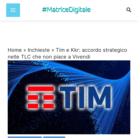
Cer
Vai
al
contenuto
Home
»
Inchieste
»
Tim e Kkr: accordo strategico
nelle TLC che non piace a Vivendi