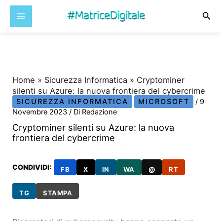
Cer
Vai
al
contenuto
Home
»
Sicurezza Informatica
»
Cryptominer
silenti su Azure: la nuova frontiera del cybercrime
SICUREZZA INFORMATICA
MICROSOFT
/
9
Novembre 2023
/ Di
Redazione
Cryptominer silenti su Azure: la nuova
frontiera del cybercrime
CONDIVIDI:
FB
X
IN
WA
@
RT
TG
STAMPA