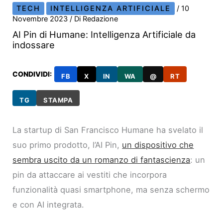
TECH
INTELLIGENZA ARTIFICIALE
/
10
Novembre 2023
/ Di
Redazione
AI Pin di Humane: Intelligenza Artificiale da
indossare
CONDIVIDI:
FB
X
IN
WA
@
RT
TG
STAMPA
La startup di San Francisco Humane ha svelato il
suo primo prodotto, l’AI Pin,
un dispositivo che
sembra uscito da un romanzo di fantascienza
: un
pin da attaccare ai vestiti che incorpora
funzionalità quasi smartphone, ma senza schermo
e con AI integrata.