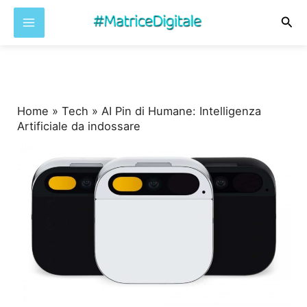
Cer
Vai
al
contenuto
Home
»
Tech
»
AI Pin di Humane: Intelligenza
Artificiale da indossare