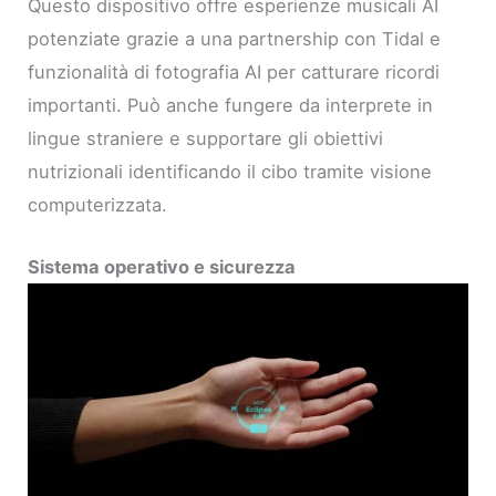
Questo dispositivo offre esperienze musicali AI
potenziate grazie a una partnership con Tidal e
funzionalità di fotografia AI per catturare ricordi
importanti. Può anche fungere da interprete in
lingue straniere e supportare gli obiettivi
nutrizionali identificando il cibo tramite visione
computerizzata.
Sistema operativo e sicurezza