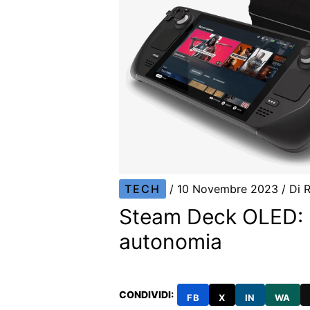
TECH
/
10 Novembre 2023
/ Di
R
Steam Deck OLED: 
autonomia
CONDIVIDI:
FB
X
IN
WA