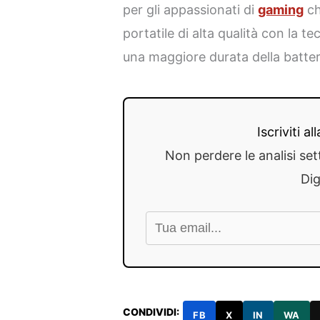
per gli appassionati di
gaming
ch
portatile di alta qualità con la t
una maggiore durata della batter
Iscriviti a
Non perdere le analisi set
Dig
CONDIVIDI:
FB
X
IN
WA