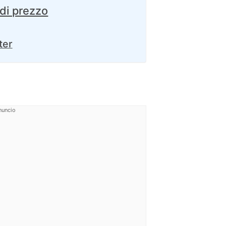
 di prezzo
ter
nuncio