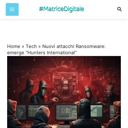
Cer
Vai
al
contenuto
Home
»
Tech
»
Nuovi attacchi Ransomware:
emerge “Hunters International”