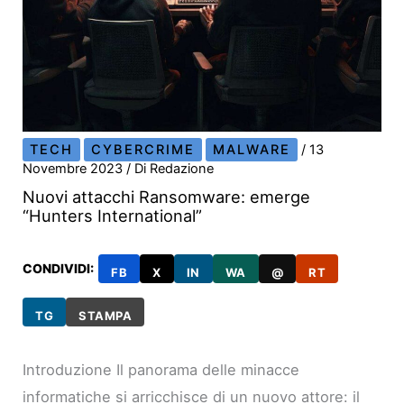
TECH
CYBERCRIME
MALWARE
/
13
Novembre 2023
/ Di
Redazione
Nuovi attacchi Ransomware: emerge
“Hunters International”
CONDIVIDI:
FB
X
IN
WA
@
RT
TG
STAMPA
Introduzione Il panorama delle minacce
informatiche si arricchisce di un nuovo attore: il