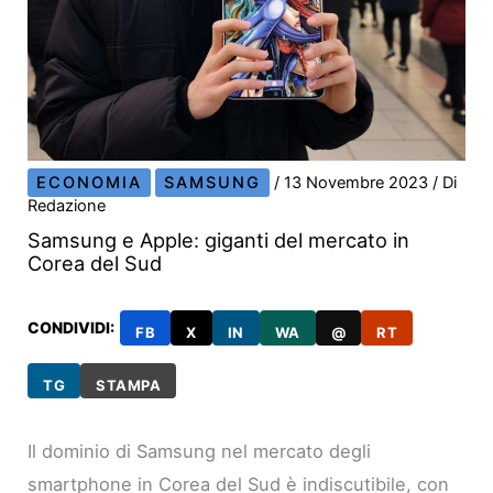
ECONOMIA
SAMSUNG
/
13 Novembre 2023
/ Di
Redazione
Samsung e Apple: giganti del mercato in
Corea del Sud
CONDIVIDI:
FB
X
IN
WA
@
RT
TG
STAMPA
Il dominio di Samsung nel mercato degli
smartphone in Corea del Sud è indiscutibile, con