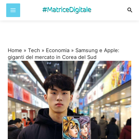
Cer
Vai
al
contenuto
Home
»
Tech
»
Economia
»
Samsung e Apple:
giganti del mercato in Corea del Sud