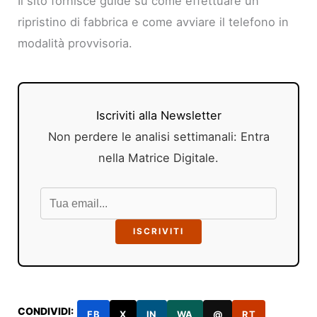
Il sito fornisce guide su come effettuare un
ripristino di fabbrica e come avviare il telefono in
modalità provvisoria.
Iscriviti alla Newsletter
Non perdere le analisi settimanali: Entra
nella Matrice Digitale.
ISCRIVITI
CONDIVIDI:
FB
X
IN
WA
@
RT