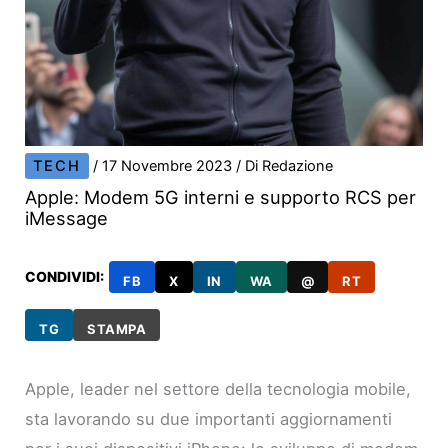
TECH
/
17 Novembre 2023
/ Di
Redazione
Apple: Modem 5G interni e supporto RCS per
iMessage
CONDIVIDI:
FB
X
IN
WA
@
RT
TG
STAMPA
Apple, leader nel settore della tecnologia mobile,
sta lavorando su due importanti aggiornamenti