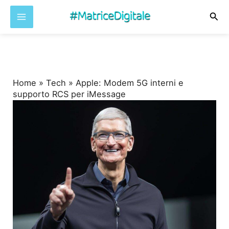
Cer
Vai
al
contenuto
Home
»
Tech
»
Apple: Modem 5G interni e
supporto RCS per iMessage