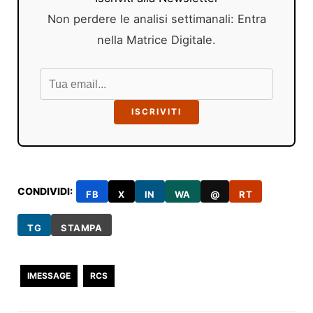
Non perdere le analisi settimanali: Entra
nella Matrice Digitale.
ISCRIVITI
CONDIVIDI:
FB
X
IN
WA
@
RT
TG
STAMPA
IMESSAGE
RCS