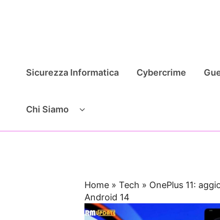
Vai
al
contenuto
Sicurezza Informatica
Cybercrime
Gue
Chi Siamo
Home
»
Tech
»
OnePlus 11: agg
Android 14