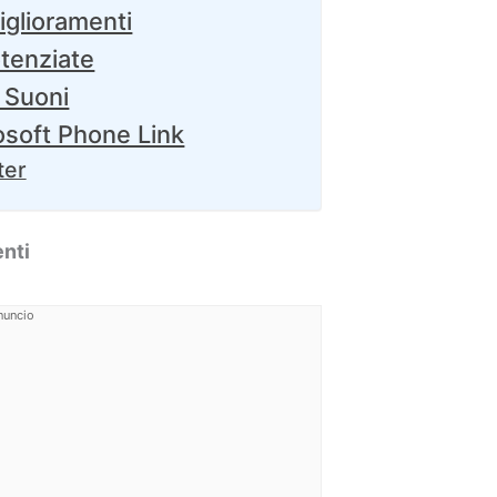
iglioramenti
otenziate
 Suoni
osoft Phone Link
ter
enti
nuncio