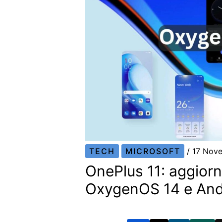
TECH
MICROSOFT
/
17 Nov
OnePlus 11: aggior
OxygenOS 14 e And