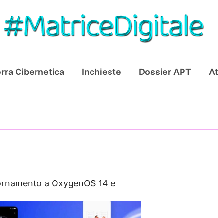
rra Cibernetica
Inchieste
Dossier APT
At
iornamento a OxygenOS 14 e