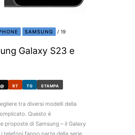
PHONE
SAMSUNG
/
19
sung Galaxy S23 e
@
RT
TG
STAMPA
liere tra diversi modelli della
complicato. Questo è
me proposte di Samsung – il Galaxy
i telefoni fanno parte della serie