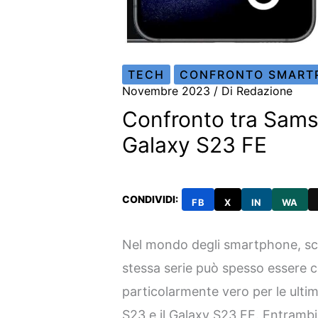
TECH
CONFRONTO SMART
Novembre 2023
/ Di
Redazione
Confronto tra Sam
Galaxy S23 FE
CONDIVIDI:
FB
X
IN
WA
Nel mondo degli smartphone, sceg
stessa serie può spesso essere 
particolarmente vero per le ulti
S23 e il Galaxy S23 FE. Entrambi 