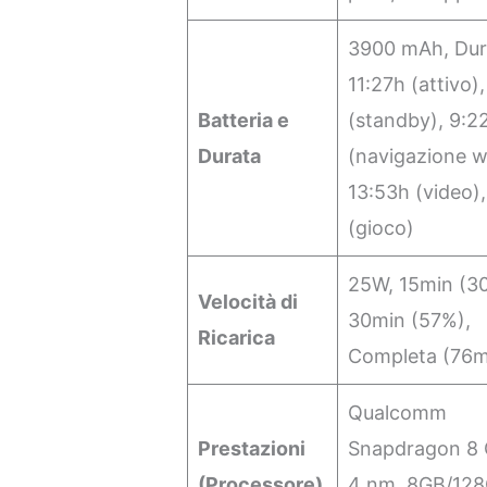
3900 mAh, Dur
11:27h (attivo)
Batteria e
(standby), 9:2
Durata
(navigazione w
13:53h (video),
(gioco)
25W, 15min (3
Velocità di
30min (57%),
Ricarica
Completa (76m
Qualcomm
Prestazioni
Snapdragon 8 
(Processore)
4 nm, 8GB/12