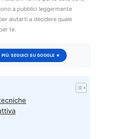
gono a pubblici leggermente
per aiutarti a decidere quale
per te.
 PIÙ:
SEGUICI SU GOOGLE ★
tecniche
uttiva