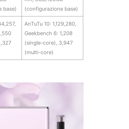
e base)
(configurazione base)
64,257,
AnTuTu 10: 1,129,280,
1,550
Geekbench 6: 1,208
5,327
(single-core), 3,947
(multi-core)