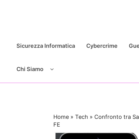
Vai
al
contenuto
Sicurezza Informatica
Cybercrime
Gue
Chi Siamo
Home
»
Tech
»
Confronto tra S
FE