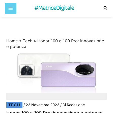
Cer
Vai
al
contenuto
Home
»
Tech
»
Honor 100 e 100 Pro: innovazione
e potenza
TECH
/
23 Novembre 2023
/ Di
Redazione
Honor 100 e 100 Pro: innovazione e potenza