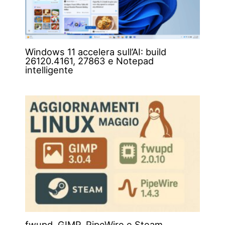
Windows 11 accelera sull’AI: build
26120.4161, 27863 e Notepad
intelligente
fwupd, GIMP, PipeWire e Steam