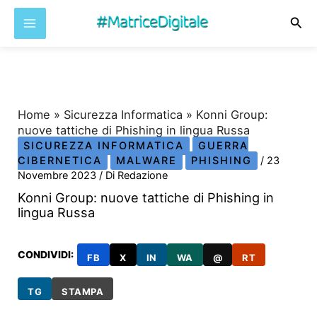
Cer
Vai
al
contenuto
Home
»
Sicurezza Informatica
»
Konni Group:
nuove tattiche di Phishing in lingua Russa
SICUREZZA INFORMATICA
GUERRA
CIBERNETICA
MALWARE
PHISHING
/
23
Novembre 2023
/ Di
Redazione
Konni Group: nuove tattiche di Phishing in
lingua Russa
CONDIVIDI:
FB
X
IN
WA
@
RT
TG
STAMPA