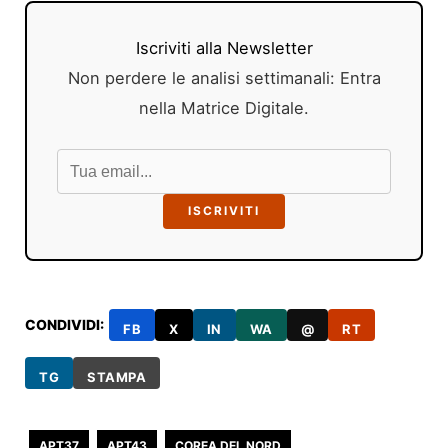
Iscriviti alla Newsletter
Non perdere le analisi settimanali: Entra
nella Matrice Digitale.
ISCRIVITI
CONDIVIDI:
FB
X
IN
WA
@
RT
TG
STAMPA
APT37
APT43
COREA DEL NORD