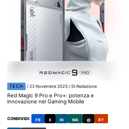
TECH
/
23 Novembre 2023
/ Di
Redazione
Red Magic 9 Pro e Pro+: potenza e
innovazione nel Gaming Mobile
CONDIVIDI:
FB
X
IN
WA
@
RT